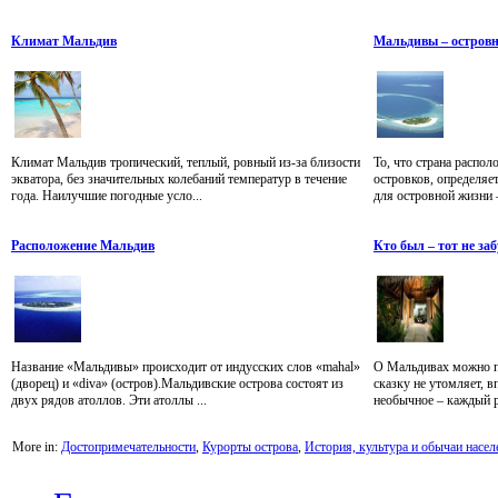
Климат Мальдив
Мальдивы – островн
Климат Мальдив тропический, теплый, ровный из-за близости
То, что страна распо
экватора, без значительных колебаний температур в течение
островков, определяет
года. Наилучшие погодные усло...
для островной жизни –
Расположение Мальдив
Кто был – тот не за
Название «Мальдивы» происходит от индусских слов «mahal»
О Мальдивах можно п
(дворец) и «diva» (остров).Мальдивские острова состоят из
сказку не утомляет, в
двух рядов атоллов. Эти атоллы ...
необычное – каждый ра
More in:
Достопримечательности
,
Курорты острова
,
История, культура и обычаи насел