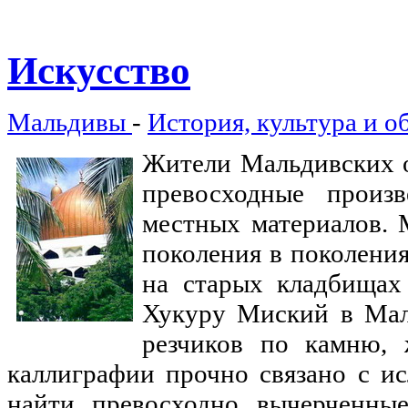
Искусство
Мальдивы
-
История, культура и о
Жители Мальдивских о
превосходные произ
местных материалов. 
поколения в поколени
на старых кладбищах 
Хукуру Миский в Мале
резчиков по камню,
каллиграфии прочно связано с и
найти превосходно вычерченны