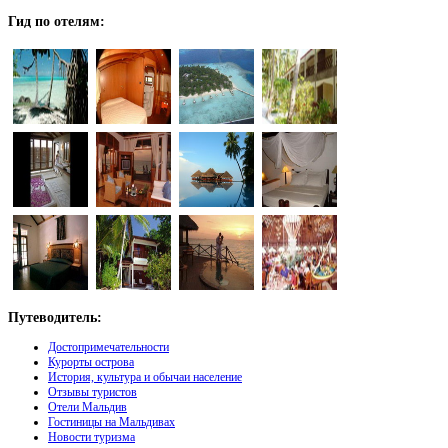
Гид
по отелям:
Путеводитель:
Достопримечательности
Курорты острова
История, культура и обычаи население
Отзывы туристов
Отели Мальдив
Гостиницы на Мальдивах
Новости туризма