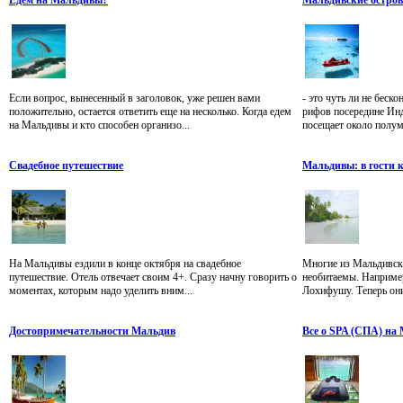
Если вопрос, вынесенный в заголовок, уже решен вами
- это чуть ли не беск
положительно, остается ответить еще на несколько. Когда едем
рифов посередине Инд
на Мальдивы и кто способен организо...
посещает около полум
Свадебное путешествие
Мальдивы: в гости 
На Мальдивы ездили в конце октября на свадебное
Многие из Мальдивск
путешествие. Отель отвечает своим 4+. Сразу начну говорить о
необитаемы. Например
моментах, которым надо уделить вним...
Лохифушу. Теперь они
Достопримечательности Мальдив
Все о SPA (СПА) на