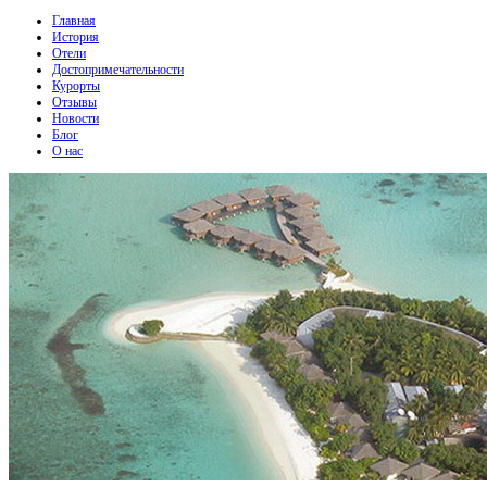
Главная
История
Отели
Достопримечательности
Курорты
Отзывы
Новости
Блог
О нас