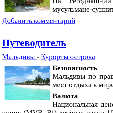
На сегодняшни
мусульмане-сунни
Добавить комментарий
Путеводитель
Мальдивы
-
Курорты острова
Безопасность
Мальдивы по прав
мест отдыха в мире
Валюта
Национальная ден
рупия (MVR, Rf) которая равна 1