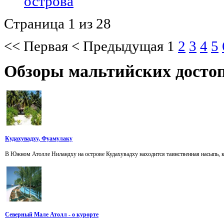
острова
Страница 1 из 28
<<
Первая
<
Предыдущая
1
2
3
4
5
Обзоры
мальтийских достоп
Кудахувадху, Фуамулаку
В Южном Атолле Ниландху на острове Кудахувадху находится таинственная насыпь, к
Северный Мале Атолл - о курорте