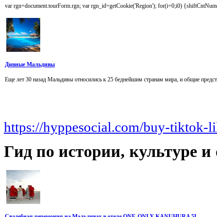
var rgn=document.tourForm.rgn; var rgn_id=getCookie('Region'); for(i=0;i0) {shiftCntNum(el
Дивные Мальдивы
Еще лет 30 назад Мальдивы относились к 25 беднейшим странам мира, и общие предста
https://hyppesocial.com/buy-tiktok-l
Гид
по истории, культуре 
Свадебная церемония на Мальдивах в отеле ONE-ONLY KANUHURA 5L