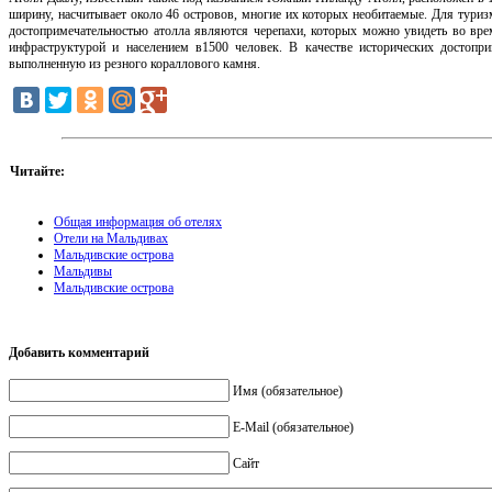
ширину, насчитывает около 46 островов, многие их которых необитаемые. Для туриз
достопримечательностью атолла являются черепахи, которых можно увидеть во вре
инфраструктурой и населением в1500 человек. В качестве исторических достопр
выполненную из резного кораллового камня.
Читайте:
Общая информация об отелях
Отели на Мальдивах
Мальдивские острова
Мальдивы
Мальдивские острова
Добавить комментарий
Имя (обязательное)
E-Mail (обязательное)
Сайт