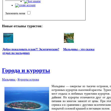
Запомнить меня
Новые
отзывы туристов:
Добро пожаловать в раи?! Экзотическии?
Мальдивы – это сказка
отдых на мальдивах
Города
и курорты
Мальдивы
-
Курорты острова
Мальдивы — ожерелье из тысячи островов, п
островных курортов сказочной красоты. Туриз
мест отдыха и любимых туристами курортов
дайвинг. Но курорты отличаются друг от дру
питания во многом зависит от цены. При это
сервиса и в сравнении с другими экзотически
покрытой соломой крышей и песчаным полом. Н