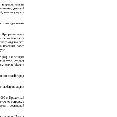
и и предназначены
 плавания, дающий
ой, можно увидеть
ают его идеальным
х.
в. При размещении
сферы — бунгало в
вного отдыха есть
о плавания более
уне.
ые рифы и пещеры
х жителей создает
ном атолле Мале и
динственный город
ят рыбацкие лодки
2000 г. Крохотный
точнее острова, а
рова и роскошной
в длину и 23 км в