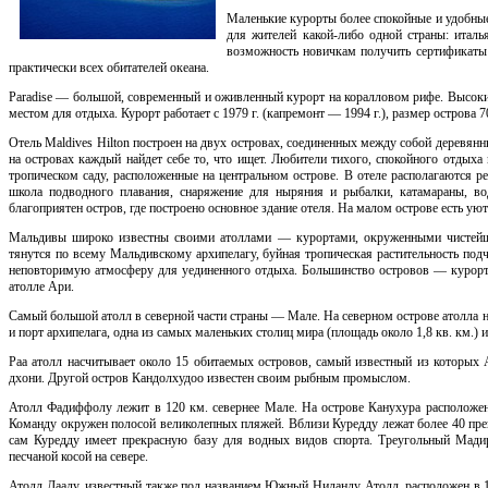
Маленькие курорты более спокойные и удобны
для жителей какой-либо одной страны: италь
возможность новичкам получить сертификаты 
практически всех обитателей океана.
Paradise — большой, современный и оживленный курорт на коралловом рифе. Высокий
местом для отдыха. Курорт работает с 1979 г. (капремонт — 1994 г.), размер острова
Отель Maldives Hilton построен на двух островах, соединенных между собой деревян
на островах каждый найдет себе то, что ищет. Любители тихого, спокойного отдых
тропическом саду, расположенные на центральном острове. В отеле располагаются ре
школа подводного плавания, снаряжение для ныряния и рыбалки, катамараны, вод
благоприятен остров, где построено основное здание отеля. На малом острове есть уют
Мальдивы широко известны своими атоллами — курортами, окруженными чистей
тянутся по всему Мальдивскому архипелагу, буйная тропическая растительность под
неповторимую атмосферу для уединенного отдыха. Большинство островов — курорт
атолле Ари.
Самый большой атолл в северной части страны — Мале. На северном острове атолла 
и порт архипелага, одна из самых маленьких столиц мира (площадь около 1,8 кв. км.) 
Раа атолл насчитывает около 15 обитаемых островов, самый известный из которых 
дхони. Другой остров Кандолхудоо известен своим рыбным промыслом.
Атолл Фадиффолу лежит в 120 км. севернее Мале. На острове Канухура расположен
Команду окружен полосой великолепных пляжей. Вблизи Куредду лежат более 40 прек
сам Куредду имеет прекрасную базу для водных видов спорта. Треугольный Мади
песчаной косой на севере.
Атолл Даалу, известный также под названием Южный Ниланду Атолл, расположен в 15