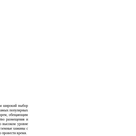
ам широкий выбор
 самых популярных
морем, обещающим
ство размещения и
но высоком уровне
туземные хижины с
о провести время.