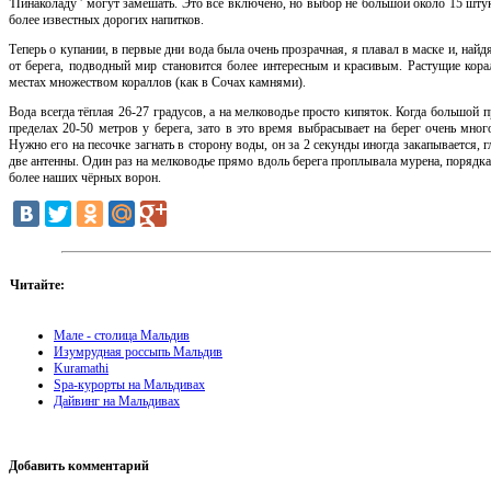
'Пинаколаду ' могут замешать. Это всё включено, но выбор не большой около 15 штук
более известных дорогих напитков.
Теперь о купании, в первые дни вода была очень прозрачная, я плавал в маске и, н
от берега, подводный мир становится более интересным и красивым. Растущие кор
местах множеством кораллов (как в Сочах камнями).
Вода всегда тёплая 26-27 градусов, а на мелководье просто кипяток. Когда большой п
пределах 20-50 метров у берега, зато в это время выбрасывает на берег очень мно
Нужно его на песочке загнать в сторону воды, он за 2 секунды иногда закапывается, гл
две антенны. Один раз на мелководье прямо вдоль берега проплывала мурена, порядка
более наших чёрных ворон.
Читайте:
Мале - столица Мальдив
Изумрудная россыпь Мальдив
Kuramathi
Spa-курорты на Мальдивах
Дайвинг на Мальдивах
Добавить комментарий