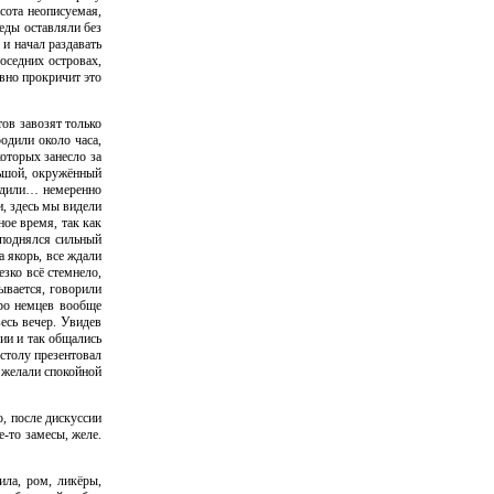
сота неописуемая,
еды оставляли без
 и начал раздавать
оседних островах,
авно прокричит это
ов завозят только
одили около часа,
оторых занесло за
льшой, окружённый
гадили… немеренно
и, здесь мы видели
ное время, так как
 поднялся сильный
а якорь, все ждали
зко всё стемнело,
ывается, говорили
Про немцев вообще
есь вечер. Увидев
рии и так общались
 столу презентовал
м желали спокойной
о, после дискуссии
е-то замесы, желе.
ила, ром, ликёры,