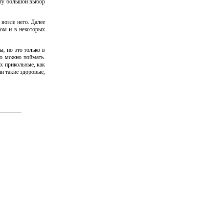
ату большой выбор
возле него. Далее
ком и в некоторых
ы, но это только в
то можно поймать.
их прикольные, как
и такие здоровые,