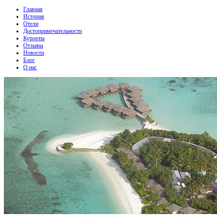
Главная
История
Отели
Достопримечательности
Курорты
Отзывы
Новости
Блог
О нас