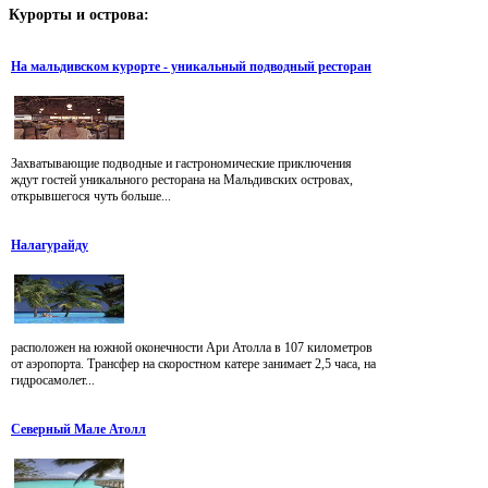
Курорты
и острова:
На мальдивском курорте - уникальный подводный ресторан
Захватывающие подводные и гастрономические приключения
ждут гостей уникального ресторана на Мальдивских островах,
открывшегося чуть больше...
Налагурайду
расположен на южной оконечности Ари Атолла в 107 километров
от аэропорта. Трансфер на скоростном катере занимает 2,5 часа, на
гидросамолет...
Северный Мале Атолл