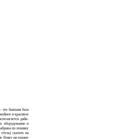
 - это бывшая база
окойное и красивое
сполагается дайв-
ть оборудование и
фабрика по пошиву
отель) скатать на
ив Ленку на охрану