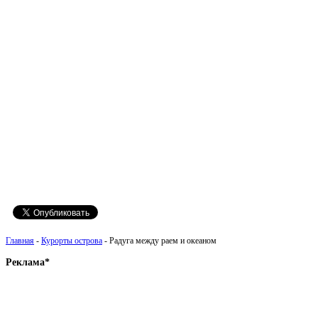
Главная
-
Курорты острова
- Радуга между раем и океаном
Реклама*