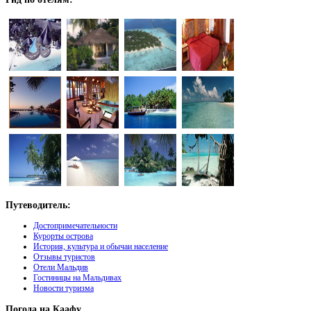
Путеводитель:
Достопримечательности
Курорты острова
История, культура и обычаи население
Отзывы туристов
Отели Мальдив
Гостиницы на Мальдивах
Новости туризма
Погода
на Каафу