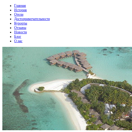
Главная
История
Отели
Достопримечательности
Курорты
Отзывы
Новости
Блог
О нас