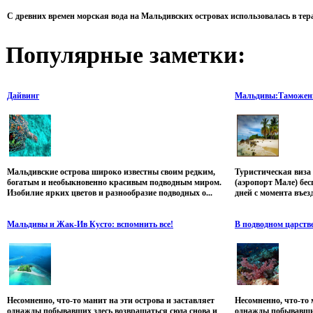
С древних времен морская вода на Мальдивских островах использовалась в тер
Популярные
заметки:
Дайвинг
Мальдивы:Таможен
Мальдивские острова широко известны своим редким,
Туристическая виза
богатым и необыкновенно красивым подводным миром.
(аэропорт Мале) бес
Изобилие ярких цветов и разнообразие подводных о...
дней с момента въезд
Мальдивы и Жак-Ив Кусто: вспомнить все!
В подводном царств
Несомненно, что-то манит на эти острова и заставляет
Несомненно, что-то 
однажды побывавших здесь возвращаться сюда снова и
однажды побывавших