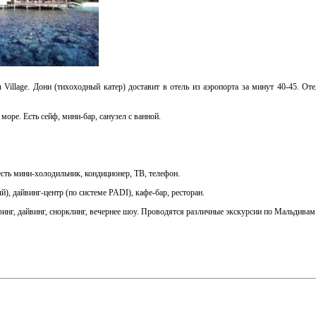
llage. Дони (тихоходный катер) доставит в отель из аэропорта за минут 40-45. Оте
море. Есть сейф, мини-бар, санузел с ванной.
есть мини-холодильник, кондиционер, ТВ, телефон.
), дайвинг-центр (по системе PADI), кафе-бар, ресторан.
финг, дайвинг, снорклинг, вечернее шоу. Проводятся различные экскурсии по Мальдивам