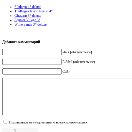
Filitheyo 4* deluxe
Thulhagiri Island Resort 4*
Giravaru 3* deluxe
Equator Village 3*
White Sands 3* deluxe
Добавить комментарий
Имя (обязательное)
E-Mail (обязательное)
Сайт
Подписаться на уведомления о новых комментариях