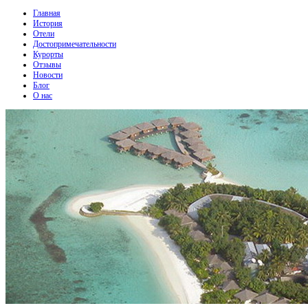
Главная
История
Отели
Достопримечательности
Курорты
Отзывы
Новости
Блог
О нас