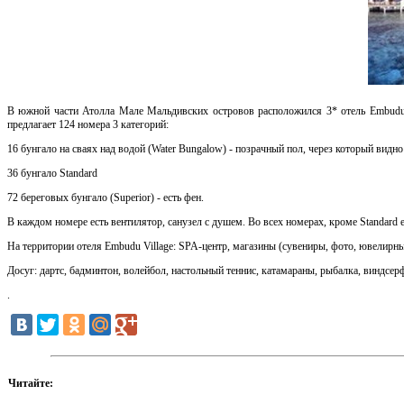
В южной части Атолла Мале Мальдивских островов расположился 3* отель Embudu Vi
предлагает 124 номера 3 категорий:
16 бунгало на сваях над водой (Water Bungalow) - позрачный пол, через который видно 
36 бунгало Standard
72 береговых бунгало (Superior) - есть фен.
В каждом номере есть вентилятор, санузел с душем. Во всех номерах, кроме Standard 
На территории отеля Embudu Village: SPA-центр, магазины (сувениры, фото, ювелирный
Досуг: дартс, бадминтон, волейбол, настольный теннис, катамараны, рыбалка, виндсер
.
Читайте: