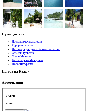
Путеводитель:
Достопримечательности
Курорты острова
История, культура и обычаи население
Отзывы туристов
Отели Мальдив
Гостиницы на Мальдивах
Новости туризма
Погода
на Каафу
Авторизация