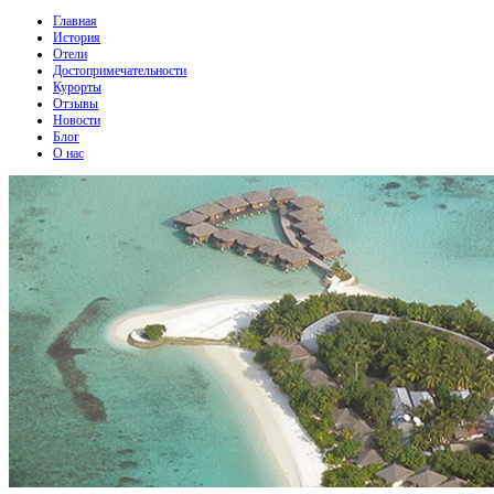
Главная
История
Отели
Достопримечательности
Курорты
Отзывы
Новости
Блог
О нас