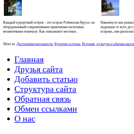
Каждый курортный остров - это остров Робинзона Крузо, но
Наконец-то мы решили
оборудованный современными приятными мелочами,
подальше от всех дел
незаметными поначалу. Как описывают местные...
острова, они располаг
More in:
Достопримечательности
,
Курорты острова
,
История, культура и обычаи насел
Главная
Друзья сайта
Добавить статью
Структура сайта
Обратная связь
Обмен ссылками
О нас