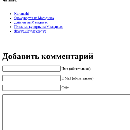
Читайте:
Kuramathi
Spa-курорты на Мальдивах
Дайвинг на Мальдивах
Пляжные курорты на Мальдивах
Фаафу и Кудахувадху
Добавить комментарий
Имя (обязательное)
E-Mail (обязательное)
Сайт