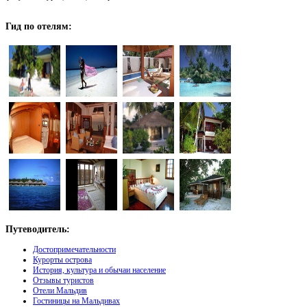
Гид
по отелям:
Путеводитель:
Достопримечательности
Курорты острова
История, культура и обычаи население
Отзывы туристов
Отели Мальдив
Гостиницы на Мальдивах