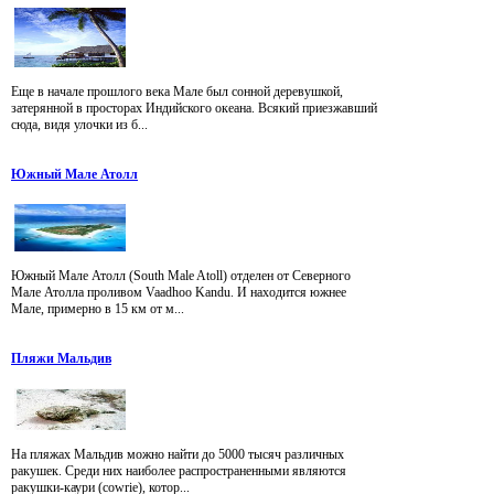
Еще в начале прошлого века Мале был сонной деревушкой,
затерянной в просторах Индийского океана. Всякий приезжавший
сюда, видя улочки из б...
Южный Мале Атолл
Южный Мале Атолл (South Male Atoll) отделен от Северного
Мале Атолла проливом Vaadhoo Kandu. И находится южнее
Мале, примерно в 15 км от м...
Пляжи Мальдив
На пляжах Мальдив можно найти до 5000 тысяч различных
ракушек. Среди них наиболее распространенными являются
ракушки-каури (cowrie), котор...