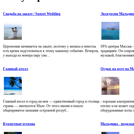
Свадьба на закате / Sunset Wedding
Экскурсии Мальди
Церемония начинается на закате, поэтому у жениха и невесты
SPA-центры Массаж - 
есть время подготовиться к этому важному событию. Вечером,
традициям. Он сопро
у выхода из номера пару уже...
музыкой, благовония
Главный атолл
Отдых на яхте на М
Главный атолл и город на нем — единственный город и столица
- хорошая альтернатив
страны — именуются Мале. От этого имени и пошло
отелях и не может си
общепринятое название островной респуб...
оборудованные яхты по
Курортные острова
Мальдивы - подальше