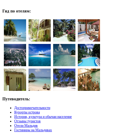
Гид
по отелям:
Путеводитель:
Достопримечательности
Курорты острова
История, культура и обычаи население
Отзывы туристов
Отели Мальдив
Гостиницы на Мальдивах