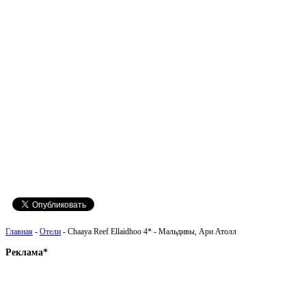
Главная
-
Отели
- Chaaya Reef Ellaidhoo 4* - Мальдивы, Ари Атолл
Реклама*