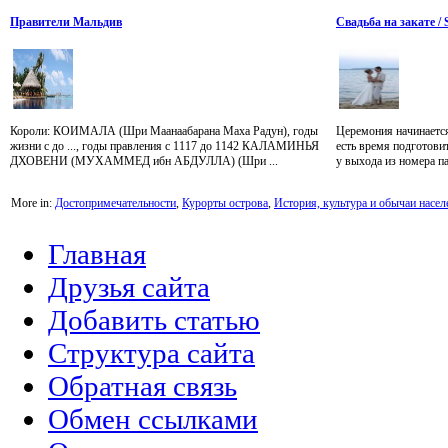
Правители Мальдив
Свадьба на закате /
Короли: КОИМАЛА (Шри Маанаабарана Маха Радун), годы
Церемония начинается
жизни с до ..., годы правления с 1117 до 1142 КАЛАМИНЬЯ
есть время подготови
ДХОВЕНИ (МУХАММЕД ибн АБДУЛЛА) (Шри ...
у выхода из номера па
More in:
Достопримечательности
,
Курорты острова
,
История, культура и обычаи насел
Главная
Друзья сайта
Добавить статью
Структура сайта
Обратная связь
Обмен ссылками