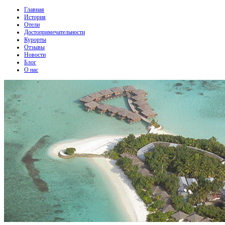
Главная
История
Отели
Достопримечательности
Курорты
Отзывы
Новости
Блог
О нас