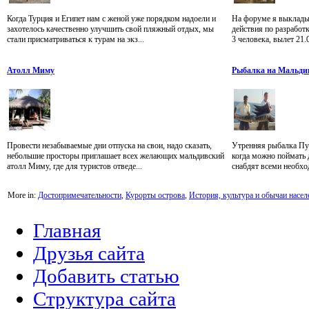
Когда Турция и Египет нам с женой уже порядком надоели и
На форуме я выкладыв
захотелось качественно улучшить свой пляжный отдых, мы
действия по разработк
стали присматриваться к турам на экз...
3 человека, вылет 21.
Атолл Миму
Рыбалка на Мальди
Провести незабываемые дни отпуска на свои, надо сказать,
Утренняя рыбалка Пут
небольшие просторы приглашает всех желающих мальдивский
когда можно поймать 
атолл Миму, где для туристов отведе...
снабдят всеми необхо
More in:
Достопримечательности
,
Курорты острова
,
История, культура и обычаи насел
Главная
Друзья сайта
Добавить статью
Структура сайта