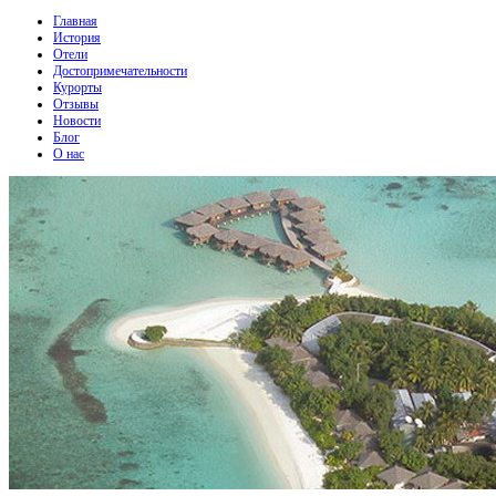
Главная
История
Отели
Достопримечательности
Курорты
Отзывы
Новости
Блог
О нас