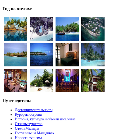
Гид
по отелям:
Путеводитель:
Достопримечательности
Курорты острова
История, культура и обычаи население
Отзывы туристов
Отели Мальдив
Гостиницы на Мальдивах
Новости туризма