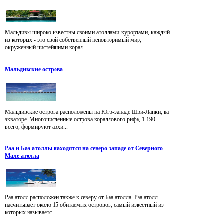
Мальдивы широко известны своими атоллами-курортами, каждый
из которых - это свой собственный неповторимый мир,
окруженный чистейшими корал...
Мальдивские острова
Мальдивские острова расположены на Юго-западе Шри-Ланки, на
экваторе. Многочисленные острова кораллового рифа, 1 190
всего, формируют архи...
Раа и Баа атоллы находятся на северо-западе от Северного
Мале атолла
Раа атолл расположен также к северу от Баа атолла. Раа атолл
насчитывает около 15 обитаемых островов, самый известный из
которых называетс...