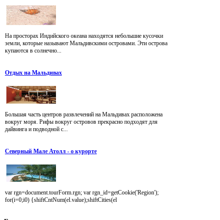
На просторах Индийского океана находятся небольшие кусочки
земли, которые называют Мальдивскими островами. Эти острова
купаются в солнечно...
Отдых на Мальдивах
Большая часть центров развлечений на Мальдивах расположена
вокруг моря. Рифы вокруг островов прекрасно подходят для
дайвинга и подводной с...
Северный Мале Атолл - о курорте
var rgn=document.tourForm.rgn; var rgn_id=getCookie('Region');
for(i=0;i0) {shiftCntNum(el.value);shiftCities(el