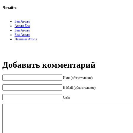
Читайте:
Баа Атолл
Атолл Баа
Баа Атолл
Баа Атолл
Лавиани Атолл
Добавить комментарий
Имя (обязательное)
E-Mail (обязательное)
Сайт