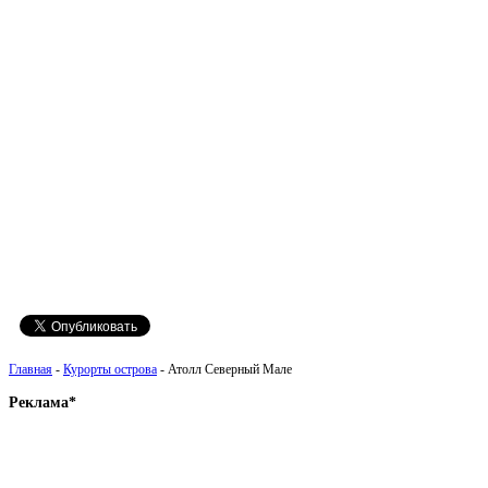
Главная
-
Курорты острова
- Атолл Северный Мале
Реклама*