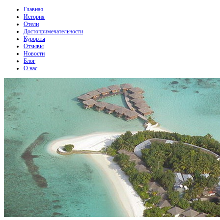
Главная
История
Отели
Достопримечательности
Курорты
Отзывы
Новости
Блог
О нас