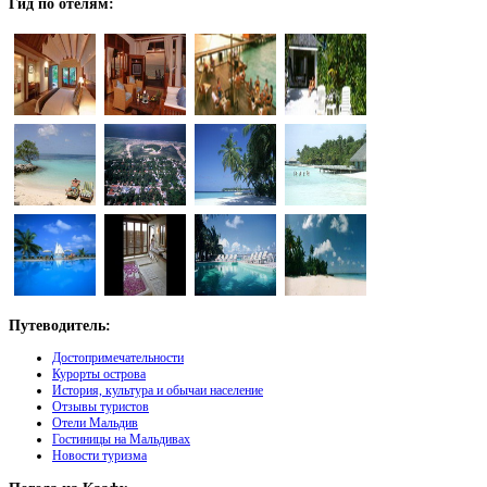
Гид
по отелям:
Путеводитель:
Достопримечательности
Курорты острова
История, культура и обычаи население
Отзывы туристов
Отели Мальдив
Гостиницы на Мальдивах
Новости туризма