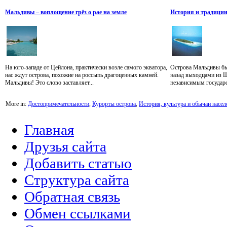
Мальдивы – воплощение грёз о рае на земле
История и традиции
На юго-западе от Цейлона, практически возле самого экватора,
Острова Мальдивы бы
нас ждут острова, похожие на россыпь драгоценных камней.
назад выходцами из 
Мальдивы! Это слово заставляет...
независимым государст
More in:
Достопримечательности
,
Курорты острова
,
История, культура и обычаи насел
Главная
Друзья сайта
Добавить статью
Структура сайта
Обратная связь
Обмен ссылками