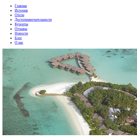
Главная
История
Отели
Достопримечательности
Курорты
Отзывы
Новости
Блог
О нас