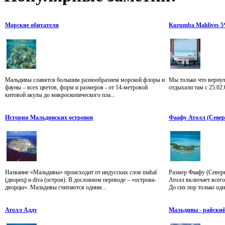
Морские обитатели
Kurumba Maldives 5
Мальдивы славятся большим разнообразием морской флоры и
Мы только что вернули
фауны – всех цветов, форм и размеров - от 14-метровой
отдыхали там с 25.02.
китовой акулы до микроскопического пла...
История Мальдивских островов
Фаафу Атолл (Севе
Название «Мальдивы» происходит от индусских слов mahal
Размер Фаафу (Северн
(дворец) и diva (остров). В дословном переводе – «острова-
Атолл включает всего
дворцы». Мальдивы считаются одним...
До сих пор только один
Атолл Адду
Мальдивы - райский