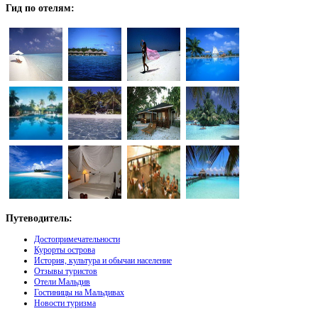
Гид
по отелям:
Путеводитель:
Достопримечательности
Курорты острова
История, культура и обычаи население
Отзывы туристов
Отели Мальдив
Гостиницы на Мальдивах
Новости туризма