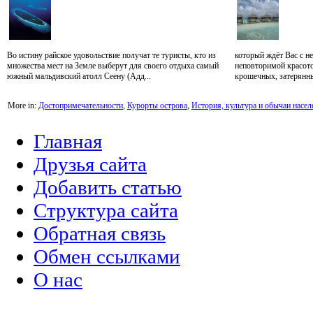
Во истину райское удовольствие получат те туристы, кто из
который ждёт Вас с н
множества мест на Земле выберут для своего отдыха самый
неповторимой красотой
южный мальдивский атолл Сеену (Адд...
крошечных, затерянны
More in:
Достопримечательности
,
Курорты острова
,
История, культура и обычаи насел
Главная
Друзья сайта
Добавить статью
Структура сайта
Обратная связь
Обмен ссылками
О нас