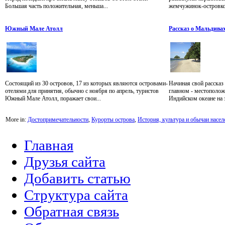
Большая часть положительная, меньша...
жемчужинок-островков
Южный Мале Атолл
Рассказ о Мальдива
Состоящий из 30 островов, 17 из которых являются островами-
Начиная свой рассказ
отелями для принятия, обычно с ноября по апрель, туристов
главном - местополож
Южный Мале Атолл, поражает свои...
Индийском океане на э
More in:
Достопримечательности
,
Курорты острова
,
История, культура и обычаи насел
Главная
Друзья сайта
Добавить статью
Структура сайта
Обратная связь