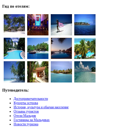
Гид
по отелям:
Путеводитель:
Достопримечательности
Курорты острова
История, культура и обычаи население
Отзывы туристов
Отели Мальдив
Гостиницы на Мальдивах
Новости туризма