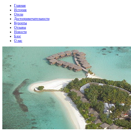
Главная
История
Отели
Достопримечательности
Курорты
Отзывы
Новости
Блог
О нас