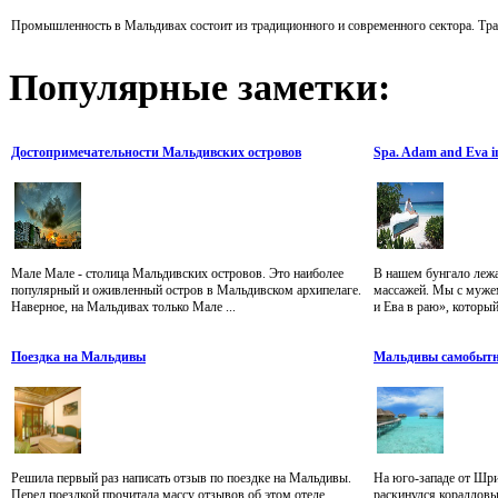
Промышленность в Мальдивах состоит из традиционного и современного сектора. Тради
Популярные
заметки:
Достопримечательности Мальдивских островов
Spa. Adam and Eva i
Мале Мале - столица Мальдивских островов. Это наиболее
В нашем бунгало лежа
популярный и оживленный остров в Мальдивском архипелаге.
массажей. Мы с муже
Наверное, на Мальдивах только Мале ...
и Ева в раю», который
Поездка на Мальдивы
Мальдивы самобытно
Решила первый раз написать отзыв по поездке на Мальдивы.
На юго-западе от Шри
Перед поездкой прочитала массу отзывов об этом отеле.
раскинулся кораллов