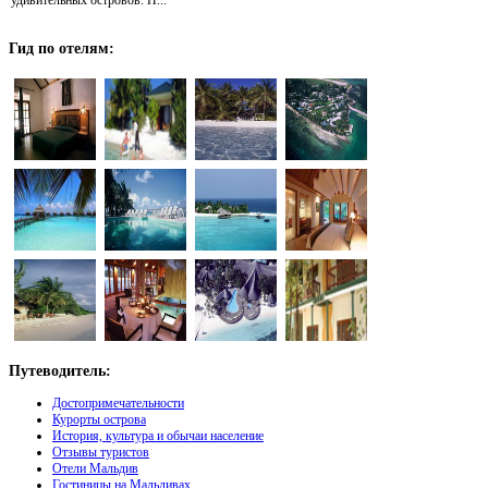
удивительных островов. Н...
Гид
по отелям:
Путеводитель:
Достопримечательности
Курорты острова
История, культура и обычаи население
Отзывы туристов
Отели Мальдив
Гостиницы на Мальдивах