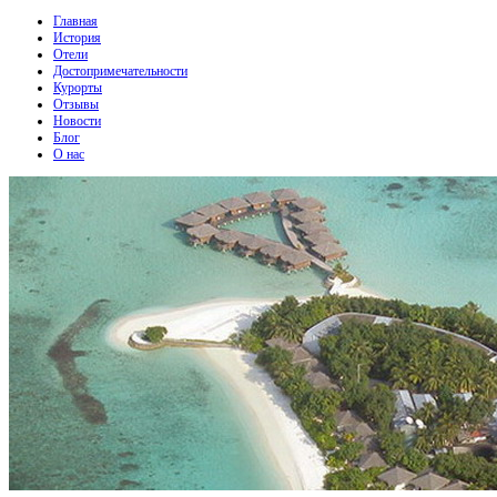
Главная
История
Отели
Достопримечательности
Курорты
Отзывы
Новости
Блог
О нас