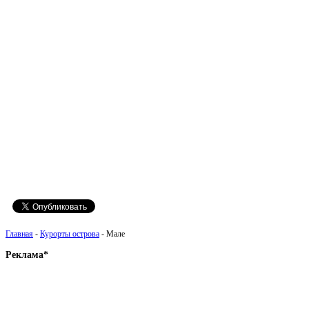
Главная
-
Курорты острова
- Мале
Реклама*