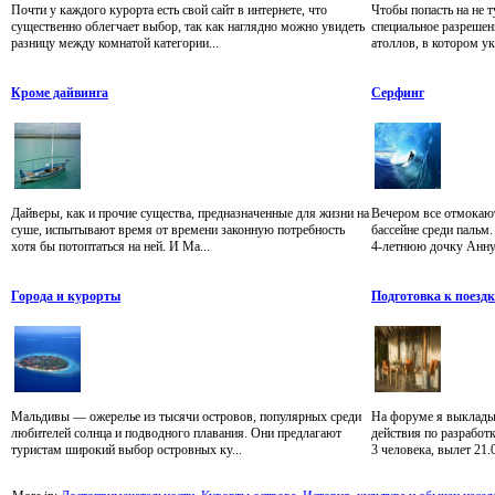
Почти у каждого курорта есть свой сайт в интернете, что
Чтобы попасть на не 
существенно облегчает выбор, так как наглядно можно увидеть
специальное разрешен
разницу между комнатой категории...
атоллов, в котором ук
Кроме дайвинга
Cерфинг
Дайверы, как и прочие существа, предназначенные для жизни на
Вечером все отмокают
суше, испытывают время от времени законную потребность
бассейне среди пальм.
хотя бы потоптаться на ней. И Ма...
4-летнюю дочку Анну. 
Города и курорты
Подготовка к поездк
Мальдивы — ожерелье из тысячи островов, популярных среди
На форуме я выкладыв
любителей солнца и подводного плавания. Они предлагают
действия по разработк
туристам широкий выбор островных ку...
3 человека, вылет 21.