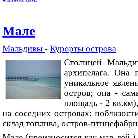
отдых на мальдивах
Мале
Мальдивы
-
Курорты острова
Столицей Мальдив
архипелага. Она 
уникальное явлен
остров; она - сам
площадь - 2 кв.км)
на соседних островах: поблизост
склад топлива, остров-птицефабри
Мале (произносится как мар-лей )