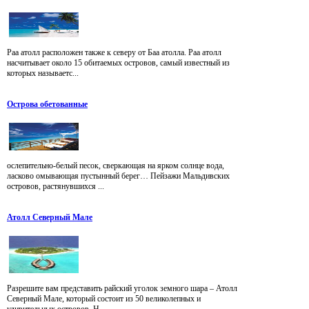
Раа атолл расположен также к северу от Баа атолла. Раа атолл
насчитывает около 15 обитаемых островов, самый известный из
которых называетс...
Острова обетованные
ослепительно-белый песок, сверкающая на ярком солнце вода,
ласково омывающая пустынный берег… Пейзажи Мальдивских
островов, растянувшихся ...
Атолл Северный Мале
Разрешите вам представить райский уголок земного шара – Атолл
Северный Мале, который состоит из 50 великолепных и