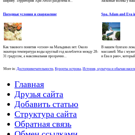
ширину. Территория Ари Атолл разделена н...
ласковые волны у ваш
Погодные условия и снаряжение
Spa. Adam and Eva i
Как такового понятия «сезон» на Мальдивах нет. Около
В нашем бунгало лежа
экватора температура воды круглый год колеблется между 28-
массажей. Мы с муже
31 градусом, а максимальная прозрачно...
и Ева в раю», который
More in:
Достопримечательности
,
Курорты острова
,
История, культура и обычаи насел
Главная
Друзья сайта
Добавить статью
Структура сайта
Обратная связь
Обмен ссылками