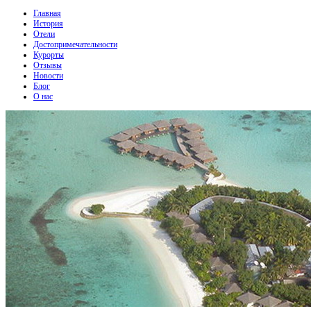
Главная
История
Отели
Достопримечательности
Курорты
Отзывы
Новости
Блог
О нас