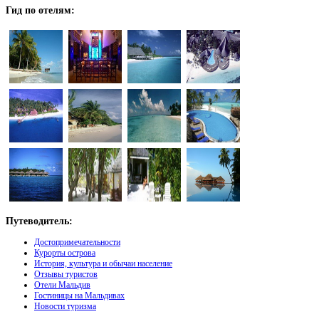
Гид
по отелям:
Путеводитель:
Достопримечательности
Курорты острова
История, культура и обычаи население
Отзывы туристов
Отели Мальдив
Гостиницы на Мальдивах
Новости туризма