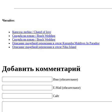
Читайте:
Капелла любви / Chapel of love
Свадьба на пляже / Beach Wedding
Свадьба на пляже / Beach Wedding
Описание свадебной церемонии в отеле Kurumba Maldives In Paradise
Описание свадебной церемонии в отеле Nika Island
Добавить комментарий
Имя (обязательное)
E-Mail (обязательное)
Сайт