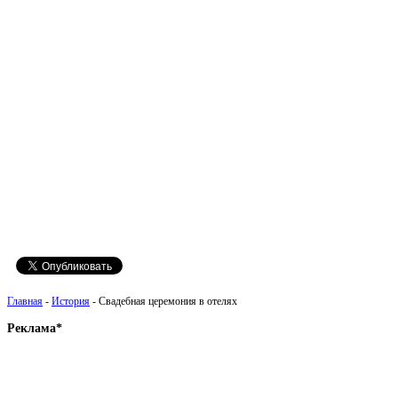
Главная
-
История
- Свадебная церемония в отелях
Реклама*