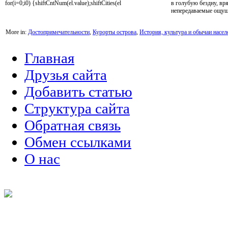
for(i=0;i0) {shiftCntNum(el.value);shiftCities(el
в голубую бездну, вря
непередаваемые ощуще
More in:
Достопримечательности
,
Курорты острова
,
История, культура и обычаи насел
Главная
Друзья сайта
Добавить статью
Структура сайта
Обратная связь
Обмен ссылками
О нас