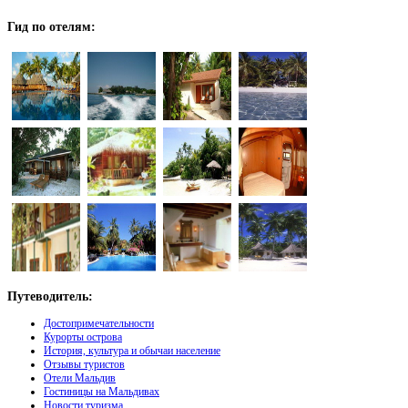
Гид
по отелям:
Путеводитель:
Достопримечательности
Курорты острова
История, культура и обычаи население
Отзывы туристов
Отели Мальдив
Гостиницы на Мальдивах
Новости туризма