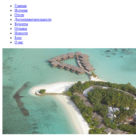
Главная
История
Отели
Достопримечательности
Курорты
Отзывы
Новости
Блог
О нас