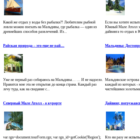
Какой же отдых у воды без рыбалки?! Любителям рыбной
Если вы хотите испыт
ловли можно поехать на Мальдивы, где рыбалка — один из
Южный Мале Атолл эт
древнейших способов развлечений. Из...
дайвинга то отдых в 
Райская природа – это еще не рай…
Мальдивы: Достопри
Уже не первый раз собираюсь на Мальдивы… … И не надоело.
Мальдивские острова
Нравится мне эта не открытая до конца страна. Каждый раз
каждый из которых -
лечу туда, как на свидание с...
чистейшими золотыми 
Северный Мале Атолл - о курорте
Дайвинг, погружаясь
var rgn=document.tourForm.rgn; var rgn_id=getCookie('Region');
Кто ни разу не испыт