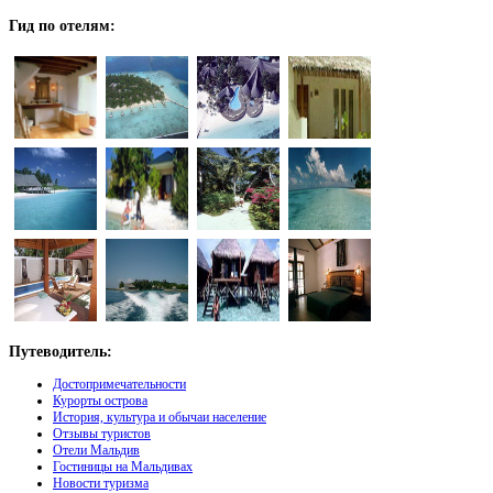
Гид
по отелям:
Путеводитель:
Достопримечательности
Курорты острова
История, культура и обычаи население
Отзывы туристов
Отели Мальдив
Гостиницы на Мальдивах
Новости туризма