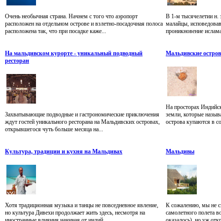
Очень необычная страна. Начнем с того что аэропорт
В 1-м тысячелетии н.
расположен на отдельном острове и взлетно-посадочная полоса
малайцы, исповедовав
расположена так, что при посадке каже...
проникновение ислам
На мальдивском курорте - уникальный подводный
Мальдивские остров
ресторан
На просторах Индийск
Захватывающие подводные и гастрономические приключения
земли, которые назы
ждут гостей уникального ресторана на Мальдивских островах,
острова купаются в со
открывшегося чуть больше месяца на...
Культура, традиции и кухня на Мальдивах
Мальдивы
Хотя традиционная музыка и танцы не повседневное явление,
К сожалению, мы не с
но культура Дивехи продолжает жить здесь, несмотря на
самолетного полета в
иностранные влияния начиная от индий...
оказалось), но уж отк