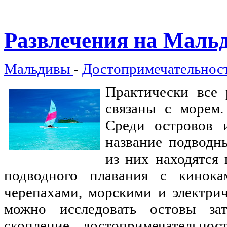
Развлечения
на Маль
Мальдивы
-
Достопримечательнос
Практически все 
связаны с морем.
Среди островов 
название подводн
из них находятся
подводного плавания с кинока
черепахами, морскими и электри
можно исследовать остовы за
скопление достопримечательнос