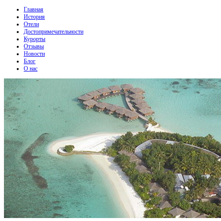
Главная
История
Отели
Достопримечательности
Курорты
Отзывы
Новости
Блог
О нас