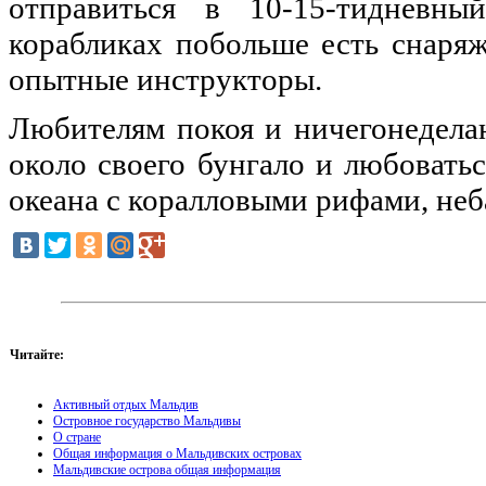
отправиться в 10-15-тидневн
корабликах побольше есть снаря
опытные инструкторы.
Любителям покоя и ничегонедела
около своего бунгало и любоват
океана с коралловыми рифами, неб
Читайте:
Активный отдых Мальдив
Островное государство Мальдивы
О стране
Общая информация о Мальдивских островах
Мальдивские острова общая информация