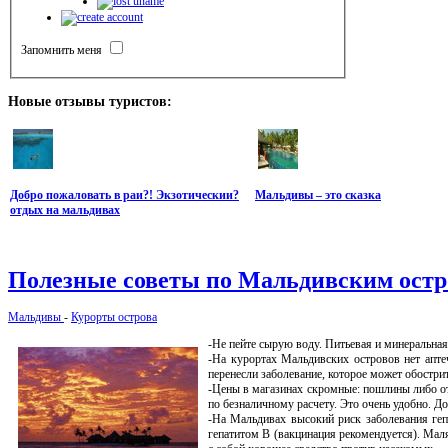
Запомнить меня
Новые
отзывы туристов:
Добро пожаловать в раи?! Экзотическии?
Мальдивы – это сказка
отдых на мальдивах
Полезные
советы по Мальдивским ост
Мальдивы
-
Курорты острова
-Не пейте сырую воду. Питьевая и минеральная 
-На курортах Мальдивских островов нет апте
перенесли заболевание, которое может обострит
-Цены в магазинах скромные: пошлины либо от
по безналичному расчету. Это очень удобно. Дос
-На Мальдивах высокий риск заболевания геп
гепатитом В (вакцинация рекомендуется). Маля