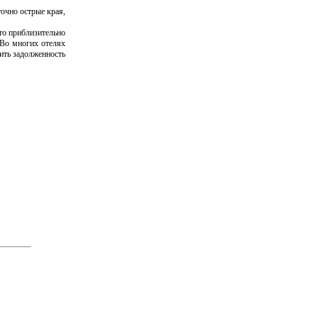
очно острые края,
что приблизительно
 Во многих отелях
ить задолженность