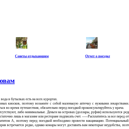
Советы отдыхающим
Отчет о поездке
ровам
вода в бутылках есть на всех курортах.
чных киосков, поэтому возьмите с собой маленькую аптечку с нужными лекарствами
ься во время путешествия, обязательно перед поездкой проконсультируйтесь у врача.
сутствуют, либо минимальные. Деньги на островах (доллары, руфии) используются редк
таточно лишь в магазине или ресторане подписать счет. -----Расплатитесь за все перед о
атитом А, поэтому перед поездкой необходимо провести вакцинацию. Потенциальный
рия встречается редко, однако комары могут доставить вам некоторые неудобства, поэ