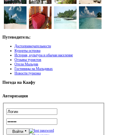
Путеводитель:
Достопримечательности
Курорты острова
История, культура и обычаи население
Отзывы туристов
Отели Мальдив
Гостиницы на Мальдивах
Новости туризма
Погода
на Каафу
Авторизация