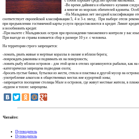
с собой хорошее средство против насекомых.
-Во время дайвинга и обычного купания следу
а многие из морских обитателей ядовиты. Осо
-На Мальдивах нет звездной классификации отел
соответствует европейской классификации 5, 4 и 3-х звезд . При выборе отеля реко
при предъявлении гостиничной карты услуги предоставляются в кредит. Лимит креди
и возобновить кредит.
-При вылете с Мальдивских остров при прохождении таможенного контроля у вас изы
При выезде из страны взимается сбор в размере 10 у.е. с человека.
На территории строго запрещается:
-ломать, рвать живые и мертвые кораллы в океане и вблизи берега;
-повреждать раковины и поднимать их на поверхность;
-ловить рыбу вблизи островов - для этой цели в отелях организуются рыбалки, как 
-категорически запрещена подводная охота;
-бросать пустые банки, бутылки из жести, стекла и пластика и другой мусор на остров
-употребление алкоголя в общественных местах вне курортной зоны;
-запрещается посещение столицы Мале и островов, где живут местные жители, в пляжн
-нудизм и топлес запрещены.
Читайте:
Путеводитель
Путеводитель