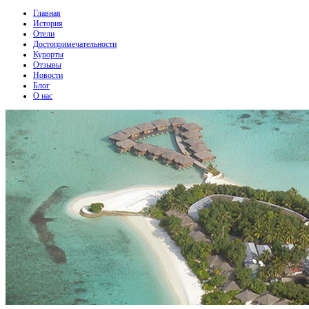
Главная
История
Отели
Достопримечательности
Курорты
Отзывы
Новости
Блог
О нас