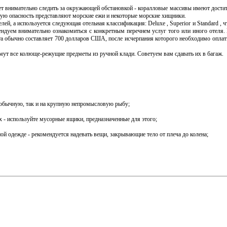
ет внимательно следить за окружающей обстановкой - коралловые массивы имеют достат
бую опасность представляют морские ежи и некоторые морские хищники.
ей, а используется следующая отельная классификация: Deluxe , Superior и Standard , 
мендуем внимательно ознакомиться с конкретным перечнем услуг того или иного отеля.
та обычно составляет 700 долларов США, после исчерпания которого необходимо оплат
мут все колюще-режущие предметы из ручной клади. Советуем вам сдавать их в багаж.
на обычную, так и на крупную непромысловую рыбу;
ах - используйте мусорные ящики, предназначенные для этого;
ой одежде - рекомендуется надевать вещи, закрывающие тело от плеча до колена;