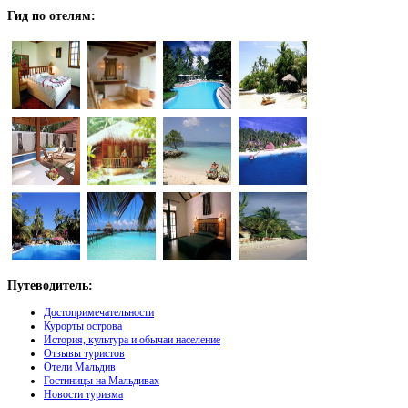
Гид
по отелям:
Путеводитель:
Достопримечательности
Курорты острова
История, культура и обычаи население
Отзывы туристов
Отели Мальдив
Гостиницы на Мальдивах
Новости туризма