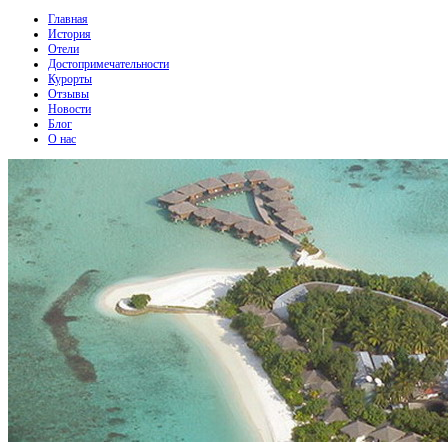
Главная
История
Отели
Достопримечательности
Курорты
Отзывы
Новости
Блог
О нас