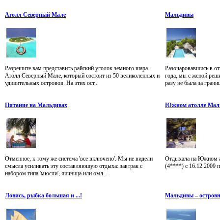
Атолл Северный Мале
Мальдивы
Разрешите вам представить райский уголок земного шара –
Разочаровавшись в от
Атолл Северный Мале, который состоит из 50 великолепных и
года, мы с женой реши
удивительных островов. На этих ост...
разу не была за границ
Питание на Мальдивах
Южном атолле Мальд
Отменное, к тому же система 'все включено'. Мы не видели
Отдыхала на Южном ат
смысла усиливать эту составляющую отдыха: завтрак с
(4****) с 16.12.2009 
набором типа 'мюсли', яичница или омл...
Ловись, рыбка большая и ...!
Мальдивы – островн