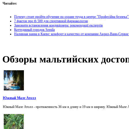
Читайте:
Почему стоит пройти обучение по охране труда в центре "Професійна безпека"
7 фактов про tb 500 для спортивной фармакологии
Замовити встановлення кондиціонера: рекомендації експертів
Коттеджный городок Semila
Наливная ванна в Киеве: комфорт и качество от компании Акрил-Ванн-Сервис
Обзоры
мальтийских достоп
Южный Мале Атолл
Южный Мале Атолл - протяженность 36 км в длину и 19 км в ширину. Южный Мале Атол