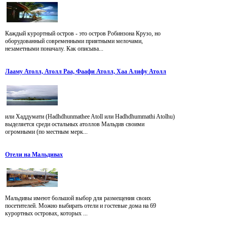
Каждый курортный остров - это остров Робинзона Крузо, но
оборудованный современными приятными мелочами,
незаметными поначалу. Как описыва...
Лааму Атолл, Атолл Раа, Фаафи Атолл, Хаа Алифу Атолл
или Хаддумати (Hadhdhunmathee Atoll или Hadhdhummathi Atolhu)
выделяется среди остальных атоллов Мальдив своими
огромными (по местным мерк...
Отели на Мальдивах
Мальдивы имеют большой выбор для размещения своих
посетителей. Можно выбирать отели и гостевые дома на 69
курортных островах, которых ...