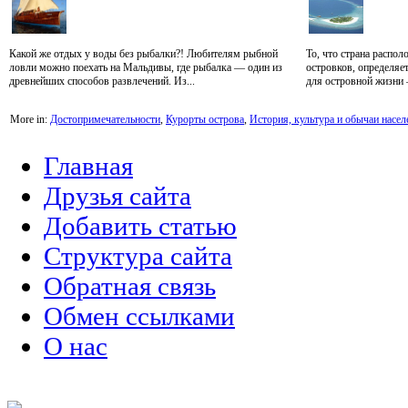
Какой же отдых у воды без рыбалки?! Любителям рыбной
То, что страна распо
ловли можно поехать на Мальдивы, где рыбалка — один из
островков, определяет
древнейших способов развлечений. Из...
для островной жизни –
More in:
Достопримечательности
,
Курорты острова
,
История, культура и обычаи насел
Главная
Друзья сайта
Добавить статью
Структура сайта
Обратная связь
Обмен ссылками
О нас