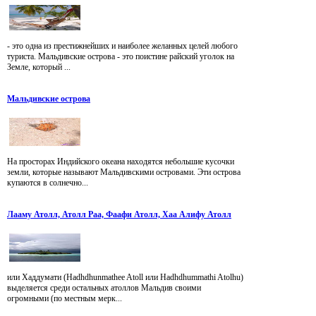
- это одна из престижнейших и наиболее желанных целей любого
туриста. Мальдивские острова - это поистине райский уголок на
Земле, который ...
Мальдивские острова
На просторах Индийского океана находятся небольшие кусочки
земли, которые называют Мальдивскими островами. Эти острова
купаются в солнечно...
Лааму Атолл, Атолл Раа, Фаафи Атолл, Хаа Алифу Атолл
или Хаддумати (Hadhdhunmathee Atoll или Hadhdhummathi Atolhu)
выделяется среди остальных атоллов Мальдив своими
огромными (по местным мерк...