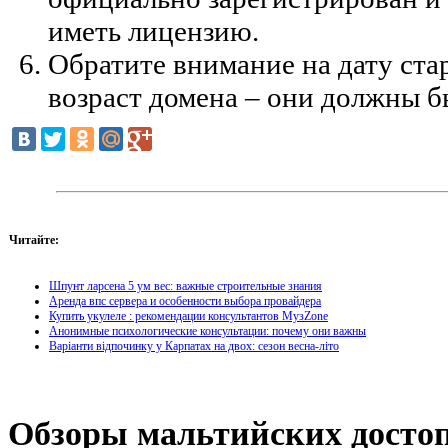
иметь лицензию.
Обратите внимание на дату стар
возраст домена – они должны 
Читайте:
Шпунт ларсена 5 ум вес: важные строительные знания
Аренда впс сервера и особенности выбора провайдера
Купить укулеле : рекомендации консультантов МузZone
Анонимные психологические консультации: почему они важны
Варіанти відпочинку у Карпатах на двох: сезон весна-літо
Обзоры
мальтийских достоп