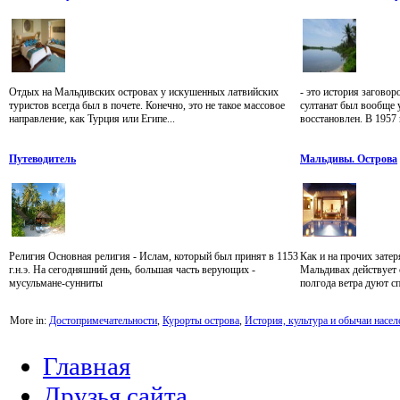
Отдых на Мальдивских островах у искушенных латвийских
- это история заговор
туристов всегда был в почете. Конечно, это не такое массовое
султанат был вообще 
направление, как Турция или Египе...
восстановлен. В 1957 г
Путеводитель
Мальдивы. Острова
Религия Основная религия - Ислам, который был принят в 1153
Как и на прочих зате
г.н.э. На сегодняшний день, большая часть верующих -
Мальдивах действует
мусульмане-сунниты
полгода ветра дуют спр
More in:
Достопримечательности
,
Курорты острова
,
История, культура и обычаи насел
Главная
Друзья сайта