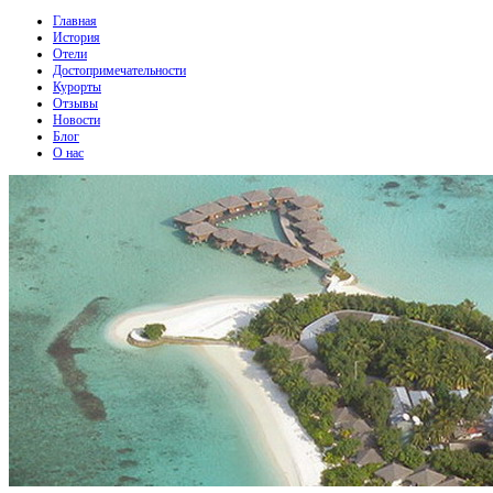
Главная
История
Отели
Достопримечательности
Курорты
Отзывы
Новости
Блог
О нас