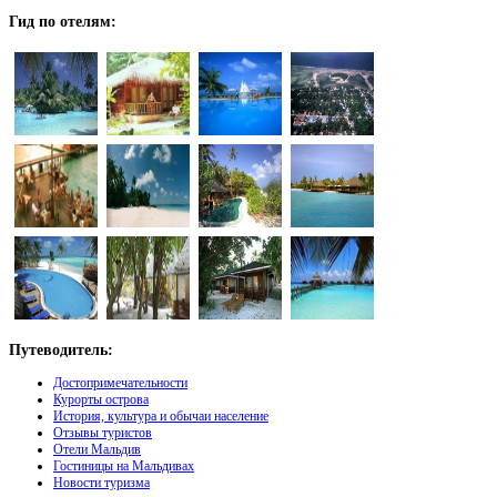
Гид
по отелям:
Путеводитель:
Достопримечательности
Курорты острова
История, культура и обычаи население
Отзывы туристов
Отели Мальдив
Гостиницы на Мальдивах
Новости туризма