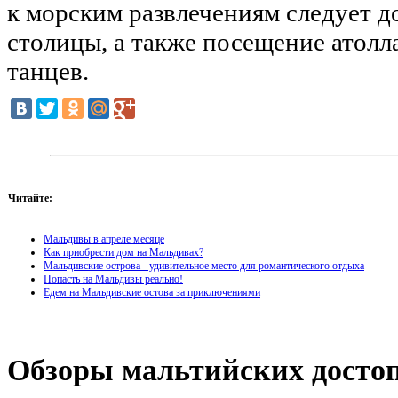
к морским развлечениям следует д
столицы, а также посещение атолл
танцев.
Читайте:
Мальдивы в апреле месяце
Как приобрести дом на Мальдивах?
Мальдивские острова - удивительное место для романтического отдыха
Попасть на Мальдивы реально!
Едем на Мальдивские остова за приключениями
Обзоры
мальтийских достоп