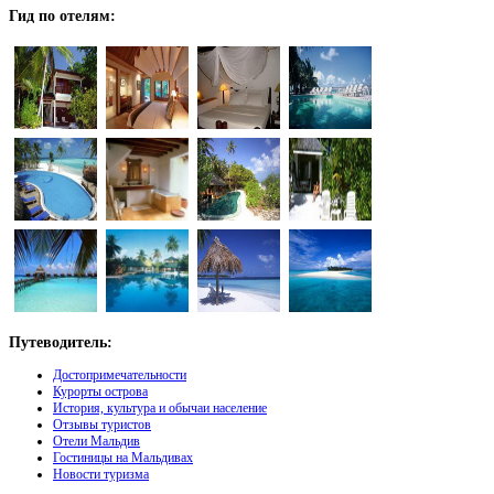
Гид
по отелям:
Путеводитель:
Достопримечательности
Курорты острова
История, культура и обычаи население
Отзывы туристов
Отели Мальдив
Гостиницы на Мальдивах
Новости туризма