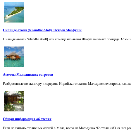
Ниланде атолл (Nilandhe Atoll), Остров Маафуши
Ниланде атолл (Nilandhe Atoll) или его еще называют Фаафу занимает площадь 32 км н
Атоллы Мальдивских островов
Разбросанные по экватору к середине Индийского океана Мальдивские острова, как ж
Общая информация об отелях
Если не считать столичных отелей в Мале, всего на Мальдивах 92 отеля и 83 из них ра