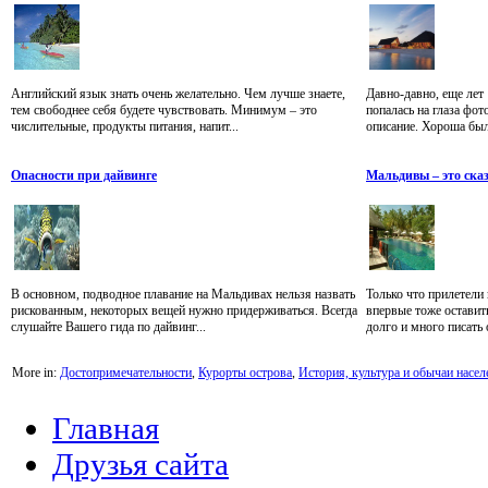
Английский язык знать очень желательно. Чем лучше знаете,
Давно-давно, еще лет 
тем свободнее себя будете чувствовать. Минимум – это
попалась на глаза ф
числительные, продукты питания, напит...
описание. Хороша была
Опасности при дайвинге
Мальдивы – это ска
В основном, подводное плавание на Мальдивах нельзя назвать
Только что прилетели
рискованным, некоторых вещей нужно придерживаться. Всегда
впервые тоже оставит
слушайте Вашего гида по дайвинг...
долго и много писать 
More in:
Достопримечательности
,
Курорты острова
,
История, культура и обычаи насел
Главная
Друзья сайта