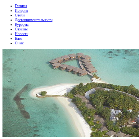
Главная
История
Отели
Достопримечательности
Курорты
Отзывы
Новости
Блог
О нас