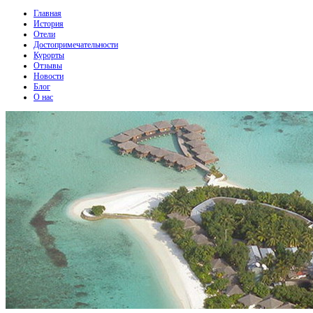
Главная
История
Отели
Достопримечательности
Курорты
Отзывы
Новости
Блог
О нас