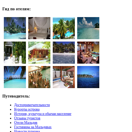
Гид
по отелям:
Путеводитель:
Достопримечательности
Курорты острова
История, культура и обычаи население
Отзывы туристов
Отели Мальдив
Гостиницы на Мальдивах
Новости туризма