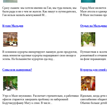
Сразу скажем: мы хотели именно на Ган, мы туда попали, мы
Город Мале является
были рады и ни о чем не жалели. Как пишут в путеводителях,
Мале атолла и одновр
Ган нельзя назвать жемчужиной М...
В Мале постоянно про
Кухня Мальдив
Отдых на Мальдива
В основном курорты импортируют львиную долю продуктов,
Путешествия в экзоти
лишь немногие крупные курорты выращивают свои овощи и
романтикой и отчаян
зелень. На большинстве курортов еда под...
на фоне поражающих в
Совы или жаворонки?
Курорты для семей 
Утро в Мале неуловимо. Рассветает стремительно, и работники
Идеально, когда дети
офисов стараются завершить пробежку по набережной
самозабвенно общаютс
Бодутакуруфаану Магу к семи. В числе...
Обычно больше детей 