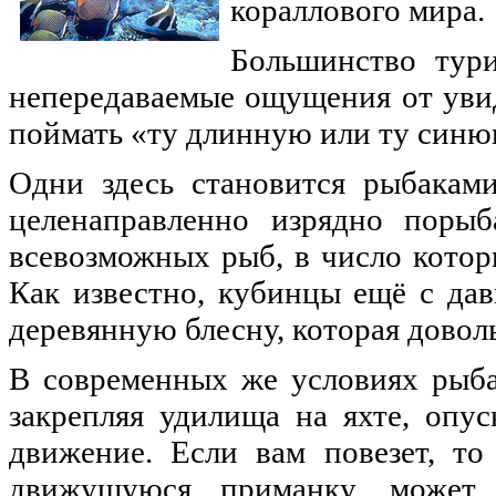
кораллового мира.
Большинство тури
непередаваемые ощущения от увид
поймать «ту длинную или ту синю
Одни здесь становится рыбакам
целенаправленно изрядно порыб
всевозможных рыб, в число котор
Как известно, кубинцы ещё с да
деревянную блесну, которая довол
В современных же условиях рыба
закрепляя удилища на яхте, опу
движение. Если вам повезет, то
движущуюся приманку, может