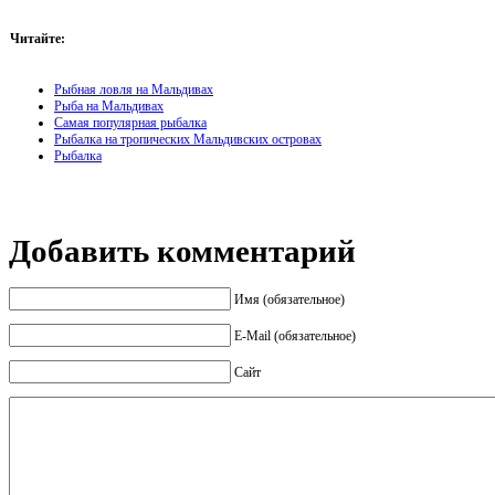
Читайте:
Рыбная ловля на Мальдивах
Рыба на Мальдивах
Самая популярная рыбалка
Рыбалка на тропических Мальдивских островах
Рыбалка
Добавить комментарий
Имя (обязательное)
E-Mail (обязательное)
Сайт