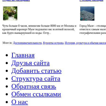
Отдых на Мальдивах
Столица Мальдив
Чуть больше 8 часов, немногим больше 8000 км от Москвы и
Город Мале – столиц
крошечный аэропорт Мале подхватил нас взлетной полосой,
отнести к самым мале
как будто вынырнувшей из воды. Остр...
географическими разме
More in:
Достопримечательности
,
Курорты острова
,
История, культура и обычаи насел
Главная
Друзья сайта
Добавить статью
Структура сайта
Обратная связь
Обмен ссылками
О нас