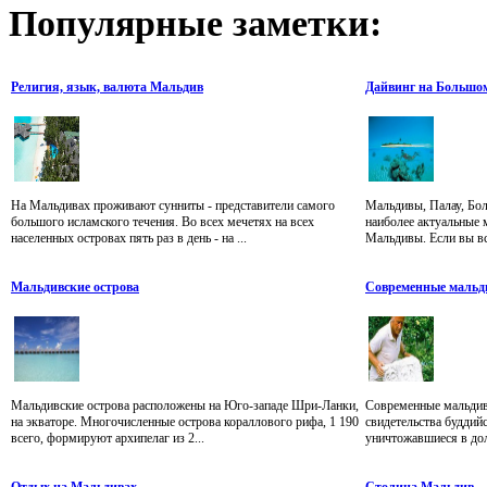
Популярные
заметки:
Религия, язык, валюта Мальдив
Дайвинг на Большо
На Мальдивах проживают сунниты - представители самого
Мальдивы, Палау, Бол
большого исламского течения. Во всех мечетях на всех
наиболее актуальные 
населенных островах пять раз в день - на ...
Мальдивы. Если вы все
Мальдивские острова
Современные маль
Мальдивские острова расположены на Юго-западе Шри-Ланки,
Современные мальдив
на экваторе. Многочисленные острова кораллового рифа, 1 190
свидетельства буддийс
всего, формируют архипелаг из 2...
уничтожавшиеся в долг