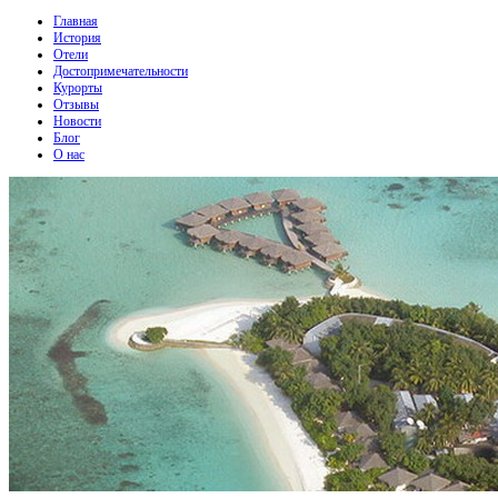
Главная
История
Отели
Достопримечательности
Курорты
Отзывы
Новости
Блог
О нас