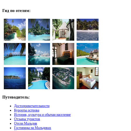
Гид
по отелям:
Путеводитель:
Достопримечательности
Курорты острова
История, культура и обычаи население
Отзывы туристов
Отели Мальдив
Гостиницы на Мальдивах