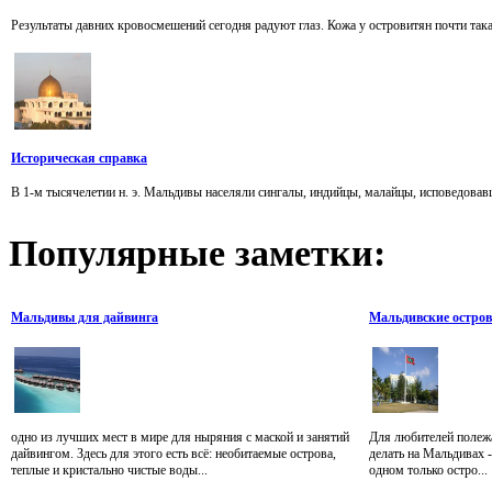
Результаты давних кровосмешений сегодня радуют глаз. Кожа у островитян почти така
Историческая справка
В 1-м тысячелетии н. э. Мальдивы населяли сингалы, индийцы, малайцы, исповедовав
Популярные
заметки:
Мальдивы для дайвинга
Мальдивские остро
одно из лучших мест в мире для ныряния с маской и занятий
Для любителей полежа
дайвингом. Здесь для этого есть всё: необитаемые острова,
делать на Мальдивах -
теплые и кристально чистые воды...
одном только остро...