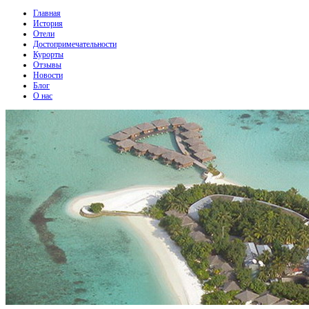
Главная
История
Отели
Достопримечательности
Курорты
Отзывы
Новости
Блог
О нас