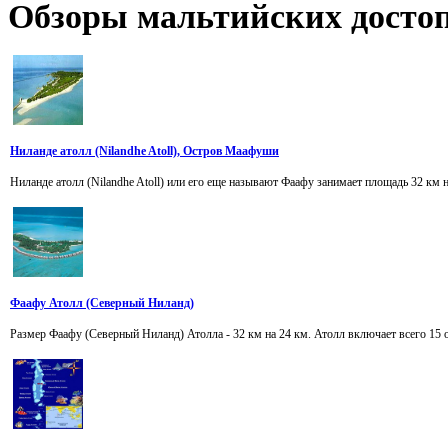
Обзоры
мальтийских достоп
Ниланде атолл (Nilandhe Atoll), Остров Маафуши
Ниланде атолл (Nilandhe Atoll) или его еще называют Фаафу занимает площадь 32 км н
Фаафу Атолл (Северный Ниланд)
Размер Фаафу (Северный Ниланд) Атолла - 32 км на 24 км. Атолл включает всего 15 о