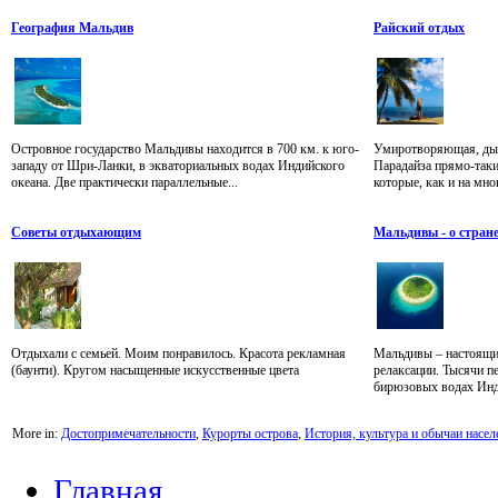
География Мальдив
Райский отдых
Островное государство Мальдивы находится в 700 км. к юго-
Умиротворяющая, дыш
западу от Шри-Ланки, в экваториальных водах Индийского
Парадайза прямо-таки
океана. Две практически параллельные...
которые, как и на мно
Советы отдыхающим
Мальдивы - о стран
Отдыхали с семьей. Моим понравилось. Красота рекламная
Мальдивы – настоящий
(баунти). Кругом насыщенные искусственные цвета
релаксации. Тысячи п
бирюзовых водах Индий
More in:
Достопримечательности
,
Курорты острова
,
История, культура и обычаи насел
Главная