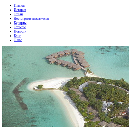
Главная
История
Отели
Достопримечательности
Курорты
Отзывы
Новости
Блог
О нас