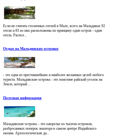
Если не считать столичных отелей в Мале, всего на Мальдивах 92
отеля и 83 из них расположены по принципу один остров - один
отель. Распол...
Отдых на Мальдивских островах
- это одна из престижнейших и наиболее желанных целей любого
туриста. Мальдивские острова - это поистине райский уголок на
Земле, который ...
Полезная информация
Мальдивские острова – это ожерелье из тысячи островов,
разбросанных поперек экватора в самом центре Индийского
океана. Археологические да...