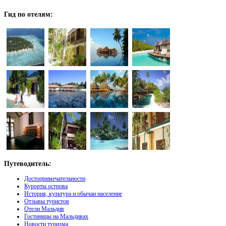
Гид
по отелям:
Путеводитель:
Достопримечательности
Курорты острова
История, культура и обычаи население
Отзывы туристов
Отели Мальдив
Гостиницы на Мальдивах
Новости туризма