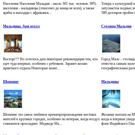
Население Население Мальдив - около 301 тыс. человек. 99%
Теперь о культурной 
населения - мальдивцы (этногенез до конца не ясен), а также
энтузиастов водных в
арабы и выходцы с африканск...
500 долларов пройти п
Мальдивы. Ари атолл
Столица Мальдив
Восторг!!! Но хотелось дать некоторые рекомендации тем, кто
Город Мале – столиц
едет туда впервые, особенно с ребенком. Заранее желаю
отнести к самым мале
приятного отдыха Некоторые моме...
географическими разме
Шоппинг
Мальдивы
Шоппинг это самое любимое времяпрепровождение местных
Желание поехать на М
жителей в крупных городах, особенно по вечерам, когда воздух
когда я впервые увид
становится прохладнее. Меджеде Ма...
фоне Индийского Океан